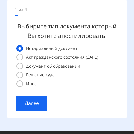
1 из 4
2 из 4
За
Выбирите тип документа который
сто
Вы хотите апостилировать:
Нотариальный документ
Лицев
Акт гражданского состояния (ЗАГС)
Документ об образовании
Решение суда
Обор
Иное
Далее