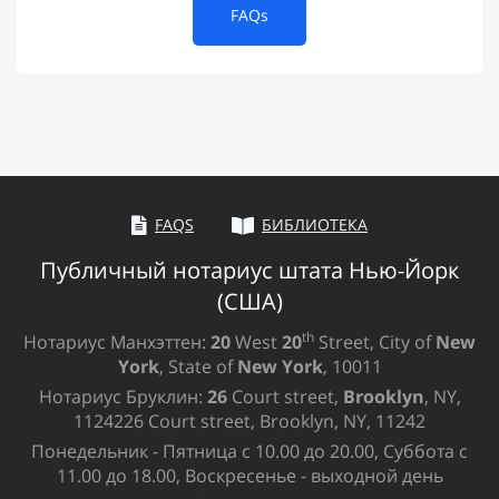
FAQs
FAQS
БИБЛИОТЕКА
Публичный нотариус штата Нью-Йорк
(США)
th
Нотариус Манхэттен:
20
West
20
Street, City of
New
York
, State of
New York
, 10011
Нотариус Бруклин:
26
Court street,
Brooklyn
, NY,
1124226 Court street, Brooklyn, NY, 11242
Понедельник - Пятница с 10.00 до 20.00, Суббота с
11.00 до 18.00, Воскресенье - выходной день