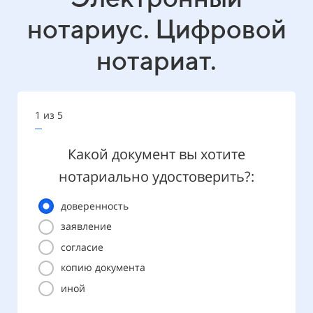
нотариус. Цифровой
нотариат.
1 из 5
2 из 4
За
Какой документ вы хотите
сто
нотариально удостоверить?:
п
доверенность
заявление
Лицев
согласие
копию документа
иной
Обор