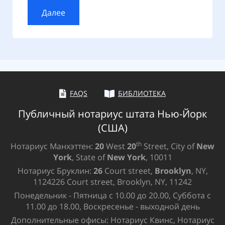
Далее
Лице
Обор
FAQS
БИБЛИОТЕКА
Публичный нотариус штата Нью-Йорк
(США)
th
Нотариус Манхэттен:
20
West
20
Street, City of
New
York
, State of
New York
, 10011
Нотариус Бруклин:
26
Court street,
Brooklyn
, NY,
1124226 Court street, Brooklyn, NY, 11242
Понедельник - Пятница с 10.00 до 20.00, Суббота с
11.00 до 18.00, Воскресенье - выходной день
Дополнительные офисы: Нотариус Квинс, Нотариус