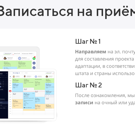
Записаться на приё
Шаг № 1
Направляем
на эл. почт
для составления проекта
адаптации, в соответств
штата и страны использ
Шаг № 2
После ознакомления, мы
записи
на очный или у