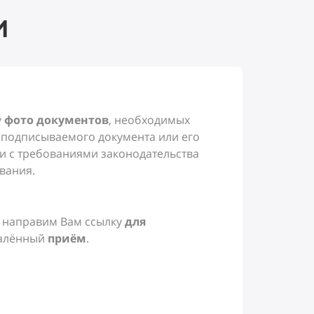
м
у
фото документов
, необходимых
 подписываемого документа или его
ии с требованиями законодательства
ования.
 направим Вам ссылку
для
далённый
приём
.